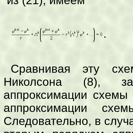
из (21), имеем
.
Сравнивая эту сх
Николсона (8), з
аппроксимации схемы 
аппроксимации сх
Следовательно, в случ