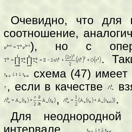
Очевидно, что для 
соотношение, аналогич
), но с опе
. Та
схема (47) имеет 
, если в качестве
вз
,
.
Для неоднородной 
интервале
сх